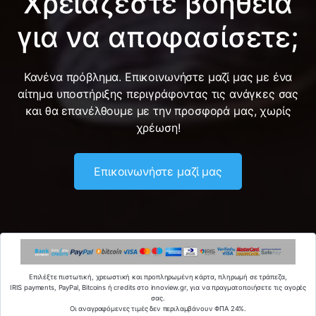
Χρειάζεστε βοήθεια
για να αποφασίσετε;
Κανένα πρόβλημα. Επικοινωνήστε μαζί μας με ένα
αίτημα υποστήριξης περιγράφοντας τις ανάγκες σας
και θα επανέλθουμε με την προσφορά μας, χωρίς
χρέωση!
Επικοινωνήστε μαζί μας
Επιλέξτε πιστωτική, χρεωστική και προπληρωμένη κάρτα, πληρωμή σε τράπεζα,
IRIS payments, PayPal, Bitcoins ή credits στο innoview.gr, για να πραγματοποιήσετε τις αγορές
σας.
Οι αναγραφόμενες τιμές δεν περιλαμβάνουν ΦΠΑ 24%.
Copyright© 2010-2026 INNOVIEW.