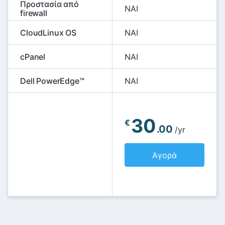
Προστασία από
NAI
firewall
CloudLinux OS
NAI
cPanel
NAI
Dell PowerEdge™
NAI
30
€
.00
/yr
Αγορά