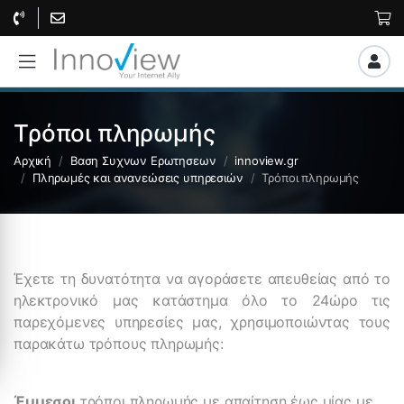
Τρόποι πληρωμής
Αρχική
Βαση Συχνων Ερωτησεων
innoview.gr
Πληρωμές και ανανεώσεις υπηρεσιών
Τρόποι πληρωμής
Έχετε τη δυνατότητα να αγοράσετε απευθείας από το
ηλεκτρονικό μας κατάστημα όλο το 24ώρο τις
παρεχόμενες υπηρεσίες μας, χρησιμοποιώντας τους
παρακάτω τρόπους πληρωμής:
Έμμεσοι
τρόποι πληρωμής με απαίτηση έως μίας με