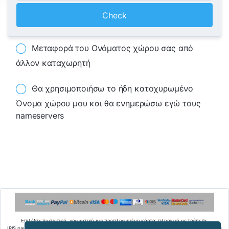
Check
Μεταφορά του Ονόματος χώρου σας από
άλλον καταχωρητή
Θα χρησιμοποιήσω το ήδη κατοχυρωμένο
Όνομα χώρου μου και θα ενημερώσω εγώ τους
nameservers
Επιλέξτε πιστωτική, χρεωστική και προπληρωμένη κάρτα, πληρωμή σε τράπεζα,
IRIS payments, PayPal, Bitcoins ή credits στο innoview.gr, για να πραγματοποιήσετε τις αγορές