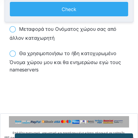
Check
Μεταφορά του Ονόματος χώρου σας από
άλλον καταχωρητή
Θα χρησιμοποιήσω το ήδη κατοχυρωμένο
Όνομα χώρου μου και θα ενημερώσω εγώ τους
nameservers
Επιλέξτε πιστωτική, χρεωστική και προπληρωμένη κάρτα, πληρωμή σε τράπεζα,
IRIS payments, PayPal, Bitcoins ή credits στο innoview.gr, για να πραγματοποιήσετε τις αγορές