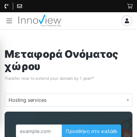
Μεταφορά Ονόματος
χώρου
Transfer now to extend your domain by 1 year!*
Hosting services
Προσθήκη στο καλάθι