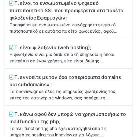
Τι είναι το ενσωματωμένο ψηφιακό
πιστοποιητικό SSL που προσφέρεται στα πακέτα
φιλοξενίας Εφαρμογών;
Προσφέρουμε ενσωματωμένο κοινόχρηστο ψηφιακό
πιστοποιητικό σε αυτά τα πακέτα φιλοξενίας, αφού...
Τι είναι φιλοξενία (web hosting);
Η φιλοξενία είναι μια διαδικτυακή υπηρεσία η οποία
επιτρέπει σε έναν χρήστη, είτε είναι ιδιώτης,...
Τι εννοείτε με τον όρο «απεριόριστα domains
και subdomains» ;
Το innoview.gr σε όλες τις υπηρεσίες φιλοξενίας του,
εκτός της κατηγορίας windows, σας παρέχει τη...
Τι κάνω αφού δεν μπορώ να χρησιμοποιήσω το
mail function της php;
Το mail function της php έχει καταργηθεί από τις
υπηρεσίες hosting του innoview.gr για λόγους...